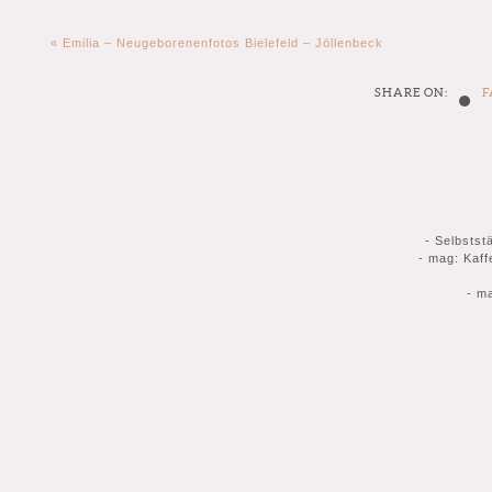
«
Emilia – Neugeborenenfotos Bielefeld – Jöllenbeck
•
SHARE ON:
F
- Selbstst
- mag: Kaff
- m